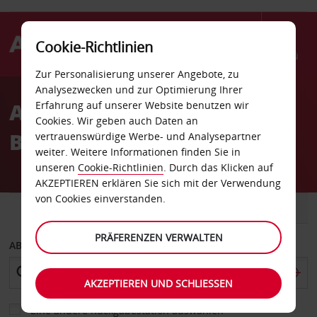
Cookie-Richtlinien
Menü
Zur Personalisierung unserer Angebote, zu
Welcome
Analysezwecken und zur Optimierung Ihrer
to
Autovermietung Dijon-
Erfahrung auf unserer Website benutzen wir
Avis
Cookies. Wir geben auch Daten an
Bourgogne Flughafen
vertrauenswürdige Werbe- und Analysepartner
weiter. Weitere Informationen finden Sie in
unseren
Cookie-Richtlinien
. Durch das Klicken auf
AKZEPTIEREN erklären Sie sich mit der Verwendung
von Cookies einverstanden.
FAHRZEUG
TRANSPORTER
PRÄFERENZEN VERWALTEN
ABHOLEN VON
AKZEPTIEREN UND SCHLIESSEN
Eine andere Rückgabestation auswählen