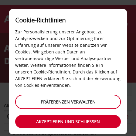
Cookie-Richtlinien
Menü
Zur Personalisierung unserer Angebote, zu
Welcome
Analysezwecken und zur Optimierung Ihrer
to
Autovermietung
Erfahrung auf unserer Website benutzen wir
Avis
Cookies. Wir geben auch Daten an
Dunkerque
vertrauenswürdige Werbe- und Analysepartner
weiter. Weitere Informationen finden Sie in
unseren
Cookie-Richtlinien
. Durch das Klicken auf
AKZEPTIEREN erklären Sie sich mit der Verwendung
von Cookies einverstanden.
FAHRZEUG
TRANSPORTER
PRÄFERENZEN VERWALTEN
ABHOLEN VON
AKZEPTIEREN UND SCHLIESSEN
Eine andere Rückgabestation auswählen