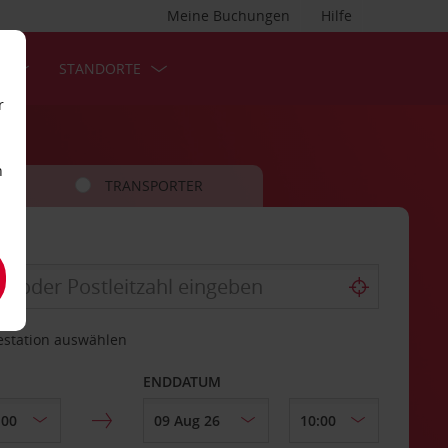
Meine Buchungen
Hilfe
S
STANDORTE
r
n
TRANSPORTER
estation auswählen
ENDDATUM