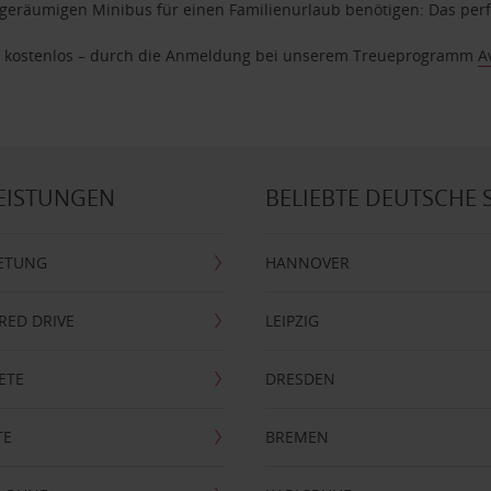
geräumigen Minibus für einen Familienurlaub benötigen: Das perfek
age kostenlos – durch die Anmeldung bei unserem Treueprogramm
A
EISTUNGEN
BELIEBTE DEUTSCHE 
ETUNG
HANNOVER
RRED DRIVE
LEIPZIG
ETE
DRESDEN
TE
BREMEN