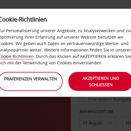
Cookie-Richtlinien
IETWAGEN
SELF-SERVICES
EXTRAS
BUSINES
Zur Personalisierung unserer Angebote, zu Analysezwecken und zu
Optimierung Ihrer Erfahrung auf unserer Website benutzen wir
Cookies. Wir geben auch Daten an vertrauenswürdige Werbe- und
g
Analysepartner weiter. Weitere Informationen finden Sie in unsere
FAHRZEUG
Cookie-Richtlinien
. Durch das Klicken auf AKZEPTIEREN erklären Sie
sich mit der Verwendung von Cookies einverstanden.
ABHOLEN VON
AKZEPTIEREN UND
PRÄFERENZEN VERWALTEN
SCHLIESSEN
Eine andere Rückgab
ANFANGSDATUM