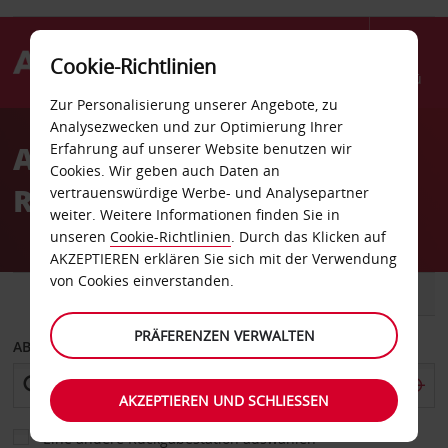
Cookie-Richtlinien
Menü
Zur Personalisierung unserer Angebote, zu
Welcome
Analysezwecken und zur Optimierung Ihrer
to
Autovermietung La
Erfahrung auf unserer Website benutzen wir
Avis
Cookies. Wir geben auch Daten an
Rochelle Laleu Flughafen
vertrauenswürdige Werbe- und Analysepartner
weiter. Weitere Informationen finden Sie in
unseren
Cookie-Richtlinien
. Durch das Klicken auf
AKZEPTIEREN erklären Sie sich mit der Verwendung
von Cookies einverstanden.
FAHRZEUG
TRANSPORTER
PRÄFERENZEN VERWALTEN
ABHOLEN VON
AKZEPTIEREN UND SCHLIESSEN
Eine andere Rückgabestation auswählen