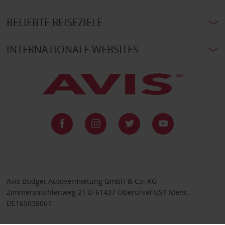
BELIEBTE REISEZIELE
INTERNATIONALE WEBSITES
Avis Budget Autovermietung GmbH & Co. KG
Zimmersmühlenweg 21 D-61437 Oberursel UST Ident:
DE165038067