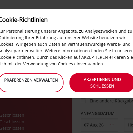
Cookie-Richtlinien
IETWAGEN
SELF-SERVICES
EXTRAS
BUSINES
Zur Personalisierung unserer Angebote, zu Analysezwecken und zu
Optimierung Ihrer Erfahrung auf unserer Website benutzen wir
Cookies. Wir geben auch Daten an vertrauenswürdige Werbe- und
g
Analysepartner weiter. Weitere Informationen finden Sie in unsere
FAHRZEUG
Cookie-Richtlinien
. Durch das Klicken auf AKZEPTIEREN erklären Sie
sich mit der Verwendung von Cookies einverstanden.
ABHOLEN VON
AKZEPTIEREN UND
PRÄFERENZEN VERWALTEN
SCHLIESSEN
Eine andere Rückgab
ANFANGSDATUM
Geschlossen
Geschlossen
Geschlossen