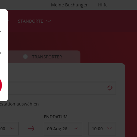
Meine Buchungen
Hilfe
S
STANDORTE
r
n
TRANSPORTER
estation auswählen
ENDDATUM