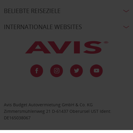
BELIEBTE REISEZIELE
INTERNATIONALE WEBSITES
Avis Budget Autovermietung GmbH & Co. KG
Zimmersmühlenweg 21 D-61437 Oberursel UST Ident:
DE165038067