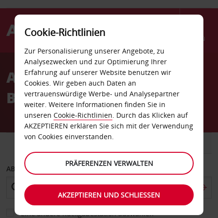
Cookie-Richtlinien
Menü
Zur Personalisierung unserer Angebote, zu
Welcome
Analysezwecken und zur Optimierung Ihrer
to
Autovermietung Le Puy
Erfahrung auf unserer Website benutzen wir
Avis
Cookies. Wir geben auch Daten an
Bahnhof
vertrauenswürdige Werbe- und Analysepartner
weiter. Weitere Informationen finden Sie in
unseren
Cookie-Richtlinien
. Durch das Klicken auf
AKZEPTIEREN erklären Sie sich mit der Verwendung
von Cookies einverstanden.
FAHRZEUG
TRANSPORTER
PRÄFERENZEN VERWALTEN
ABHOLEN VON
AKZEPTIEREN UND SCHLIESSEN
Eine andere Rückgabestation auswählen