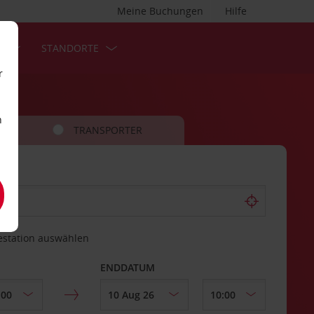
Meine Buchungen
Hilfe
S
STANDORTE
r
n
TRANSPORTER
estation auswählen
ENDDATUM