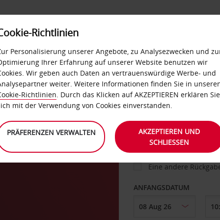
Cookie-Richtlinien
IETWAGEN
SELF-SERVICES
EXTRAS
BUSINES
Zur Personalisierung unserer Angebote, zu Analysezwecken und zu
Optimierung Ihrer Erfahrung auf unserer Website benutzen wir
Cookies. Wir geben auch Daten an vertrauenswürdige Werbe- und
g
Analysepartner weiter. Weitere Informationen finden Sie in unsere
FAHRZEUG
Cookie-Richtlinien
. Durch das Klicken auf AKZEPTIEREN erklären Sie
sich mit der Verwendung von Cookies einverstanden.
ABHOLEN VON
AKZEPTIEREN UND
PRÄFERENZEN VERWALTEN
SCHLIESSEN
Eine andere Rückgab
ANFANGSDATUM