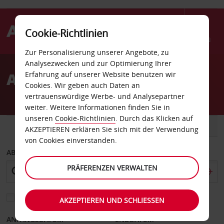
Cookie-Richtlinien
Menü
Zur Personalisierung unserer Angebote, zu
Welcome
Analysezwecken und zur Optimierung Ihrer
to
Autovermietung Limoges
Erfahrung auf unserer Website benutzen wir
Avis
Cookies. Wir geben auch Daten an
vertrauenswürdige Werbe- und Analysepartner
weiter. Weitere Informationen finden Sie in
unseren
Cookie-Richtlinien
. Durch das Klicken auf
FAHRZEUG
TRANSPORTER
AKZEPTIEREN erklären Sie sich mit der Verwendung
von Cookies einverstanden.
ABHOLEN VON
PRÄFERENZEN VERWALTEN
Eine andere Rückgabestation auswählen
AKZEPTIEREN UND SCHLIESSEN
ANFANGSDATUM
ENDDATUM