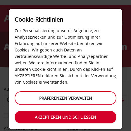
Cookie-Richtlinien
Menü
Zur Personalisierung unserer Angebote, zu
Welcome
Analysezwecken und zur Optimierung Ihrer
to
Autovermietung Perpignan
Erfahrung auf unserer Website benutzen wir
Avis
Cookies. Wir geben auch Daten an
vertrauenswürdige Werbe- und Analysepartner
weiter. Weitere Informationen finden Sie in
unseren
Cookie-Richtlinien
. Durch das Klicken auf
FAHRZEUG
TRANSPORTER
AKZEPTIEREN erklären Sie sich mit der Verwendung
von Cookies einverstanden.
ABHOLEN VON
PRÄFERENZEN VERWALTEN
Eine andere Rückgabestation auswählen
AKZEPTIEREN UND SCHLIESSEN
ANFANGSDATUM
ENDDATUM