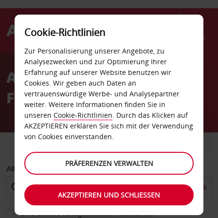
Cookie-Richtlinien
Menü
Zur Personalisierung unserer Angebote, zu
Welcome
Analysezwecken und zur Optimierung Ihrer
to
Autovermietung Quimper
Erfahrung auf unserer Website benutzen wir
Avis
Cookies. Wir geben auch Daten an
Flughafen
vertrauenswürdige Werbe- und Analysepartner
weiter. Weitere Informationen finden Sie in
unseren
Cookie-Richtlinien
. Durch das Klicken auf
AKZEPTIEREN erklären Sie sich mit der Verwendung
von Cookies einverstanden.
FAHRZEUG
TRANSPORTER
PRÄFERENZEN VERWALTEN
ABHOLEN VON
AKZEPTIEREN UND SCHLIESSEN
Eine andere Rückgabestation auswählen