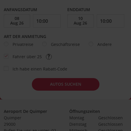
ANFANGSDATUM
ENDDATUM
ART DER ANMIETUNG
Privatreise
Geschäftsreise
Andere
Fahrer über 25
Ich habe einen Rabatt-Code
AUTOS SUCHEN
Aeroport De Quimper
Öffnungszeiten
Quimper
Montag
Geschlossen
29000
Dienstag
Geschlossen
Rufen Sie uns an unter: 02
Mittwoch
Geschlossen