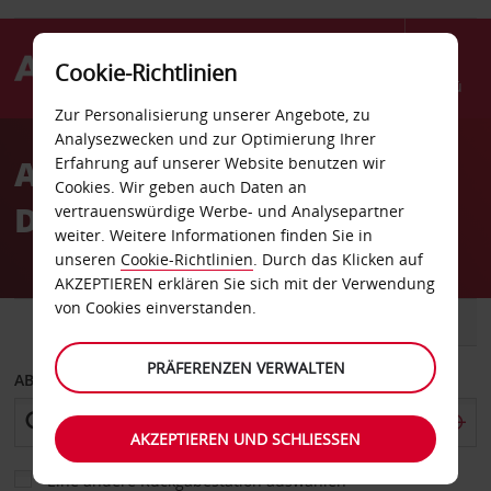
Cookie-Richtlinien
Menü
Zur Personalisierung unserer Angebote, zu
Welcome
Analysezwecken und zur Optimierung Ihrer
to
Autovermietung Quimper
Erfahrung auf unserer Website benutzen wir
Avis
Cookies. Wir geben auch Daten an
DT
vertrauenswürdige Werbe- und Analysepartner
weiter. Weitere Informationen finden Sie in
unseren
Cookie-Richtlinien
. Durch das Klicken auf
AKZEPTIEREN erklären Sie sich mit der Verwendung
von Cookies einverstanden.
FAHRZEUG
TRANSPORTER
PRÄFERENZEN VERWALTEN
ABHOLEN VON
AKZEPTIEREN UND SCHLIESSEN
Eine andere Rückgabestation auswählen