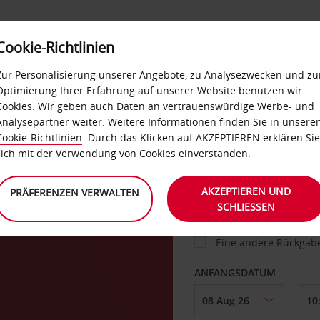
Cookie-Richtlinien
IETWAGEN
SELF-SERVICES
EXTRAS
BUSINES
Zur Personalisierung unserer Angebote, zu Analysezwecken und zu
Optimierung Ihrer Erfahrung auf unserer Website benutzen wir
Cookies. Wir geben auch Daten an vertrauenswürdige Werbe- und
g
Analysepartner weiter. Weitere Informationen finden Sie in unsere
FAHRZEUG
Cookie-Richtlinien
. Durch das Klicken auf AKZEPTIEREN erklären Sie
sich mit der Verwendung von Cookies einverstanden.
ABHOLEN VON
AKZEPTIEREN UND
PRÄFERENZEN VERWALTEN
SCHLIESSEN
Eine andere Rückgab
ANFANGSDATUM