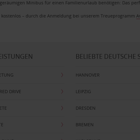
geräumigen Minibus für einen Familienurlaub benötigen: Das perfek
age kostenlos – durch die Anmeldung bei unserem Treueprogramm
A
EISTUNGEN
BELIEBTE DEUTSCHE 
ETUNG
HANNOVER
RRED DRIVE
LEIPZIG
ETE
DRESDEN
TE
BREMEN