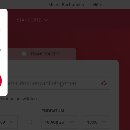
Meine Buchungen
Hilfe
S
STANDORTE
r
n
TRANSPORTER
estation auswählen
ENDDATUM