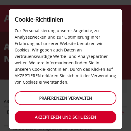
Cookie-Richtlinien
Menü
Zur Personalisierung unserer Angebote, zu
Welcome
Analysezwecken und zur Optimierung Ihrer
to
Autovermietung Saint-
Erfahrung auf unserer Website benutzen wir
Avis
Cookies. Wir geben auch Daten an
Nazaire Bahnhof
vertrauenswürdige Werbe- und Analysepartner
weiter. Weitere Informationen finden Sie in
unseren
Cookie-Richtlinien
. Durch das Klicken auf
AKZEPTIEREN erklären Sie sich mit der Verwendung
von Cookies einverstanden.
FAHRZEUG
TRANSPORTER
PRÄFERENZEN VERWALTEN
ABHOLEN VON
AKZEPTIEREN UND SCHLIESSEN
Eine andere Rückgabestation auswählen