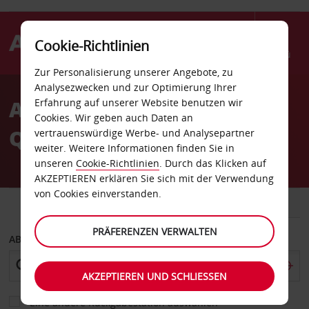
Cookie-Richtlinien
Menü
Zur Personalisierung unserer Angebote, zu
Welcome
Analysezwecken und zur Optimierung Ihrer
to
Autovermietung Saint-
Erfahrung auf unserer Website benutzen wir
Avis
Cookies. Wir geben auch Daten an
Quentin
vertrauenswürdige Werbe- und Analysepartner
weiter. Weitere Informationen finden Sie in
unseren
Cookie-Richtlinien
. Durch das Klicken auf
AKZEPTIEREN erklären Sie sich mit der Verwendung
von Cookies einverstanden.
FAHRZEUG
TRANSPORTER
PRÄFERENZEN VERWALTEN
ABHOLEN VON
AKZEPTIEREN UND SCHLIESSEN
Eine andere Rückgabestation auswählen