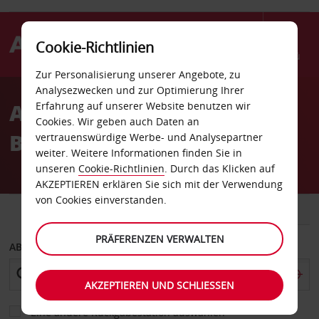
Cookie-Richtlinien
Menü
Zur Personalisierung unserer Angebote, zu
Welcome
Analysezwecken und zur Optimierung Ihrer
to
Autovermietung Tours
Erfahrung auf unserer Website benutzen wir
Avis
Cookies. Wir geben auch Daten an
Bahnhof
vertrauenswürdige Werbe- und Analysepartner
weiter. Weitere Informationen finden Sie in
unseren
Cookie-Richtlinien
. Durch das Klicken auf
AKZEPTIEREN erklären Sie sich mit der Verwendung
von Cookies einverstanden.
FAHRZEUG
TRANSPORTER
PRÄFERENZEN VERWALTEN
ABHOLEN VON
AKZEPTIEREN UND SCHLIESSEN
Eine andere Rückgabestation auswählen