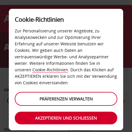
Cookie-Richtlinien
Menü
Zur Personalisierung unserer Angebote, zu
Welcome
Analysezwecken und zur Optimierung Ihrer
to
Autovermietung Vesoul
Erfahrung auf unserer Website benutzen wir
Avis
Cookies. Wir geben auch Daten an
vertrauenswürdige Werbe- und Analysepartner
weiter. Weitere Informationen finden Sie in
unseren
Cookie-Richtlinien
. Durch das Klicken auf
FAHRZEUG
TRANSPORTER
AKZEPTIEREN erklären Sie sich mit der Verwendung
von Cookies einverstanden.
ABHOLEN VON
PRÄFERENZEN VERWALTEN
Eine andere Rückgabestation auswählen
AKZEPTIEREN UND SCHLIESSEN
ANFANGSDATUM
ENDDATUM