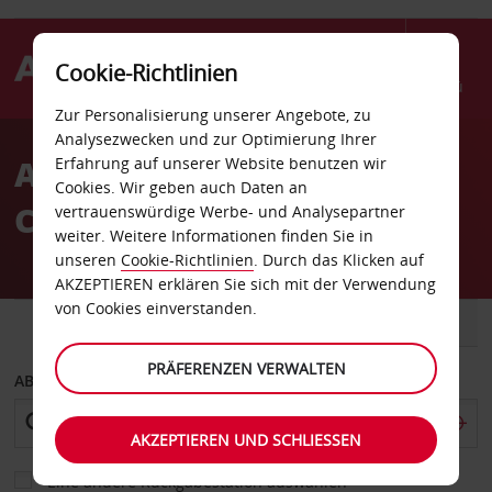
Cookie-Richtlinien
Menü
Zur Personalisierung unserer Angebote, zu
Welcome
Analysezwecken und zur Optimierung Ihrer
to
Autovermietung Viry
Erfahrung auf unserer Website benutzen wir
Avis
Cookies. Wir geben auch Daten an
Chatillon
vertrauenswürdige Werbe- und Analysepartner
weiter. Weitere Informationen finden Sie in
unseren
Cookie-Richtlinien
. Durch das Klicken auf
AKZEPTIEREN erklären Sie sich mit der Verwendung
von Cookies einverstanden.
FAHRZEUG
TRANSPORTER
PRÄFERENZEN VERWALTEN
ABHOLEN VON
AKZEPTIEREN UND SCHLIESSEN
Eine andere Rückgabestation auswählen