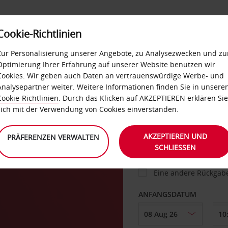
Cookie-Richtlinien
IETWAGEN
SELF-SERVICES
EXTRAS
BUSINES
Zur Personalisierung unserer Angebote, zu Analysezwecken und zu
Optimierung Ihrer Erfahrung auf unserer Website benutzen wir
Cookies. Wir geben auch Daten an vertrauenswürdige Werbe- und
g
Analysepartner weiter. Weitere Informationen finden Sie in unsere
FAHRZEUG
Cookie-Richtlinien
. Durch das Klicken auf AKZEPTIEREN erklären Sie
sich mit der Verwendung von Cookies einverstanden.
ABHOLEN VON
AKZEPTIEREN UND
PRÄFERENZEN VERWALTEN
SCHLIESSEN
Eine andere Rückgab
ANFANGSDATUM