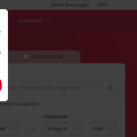
Meine Buchungen
Hilfe
S
STANDORTE
r
n
TRANSPORTER
estation auswählen
ENDDATUM