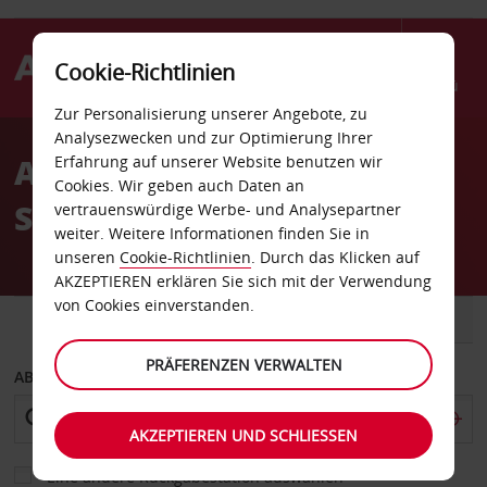
Cookie-Richtlinien
Menü
Zur Personalisierung unserer Angebote, zu
Welcome
Analysezwecken und zur Optimierung Ihrer
to
Autovermietung im
Erfahrung auf unserer Website benutzen wir
Avis
Cookies. Wir geben auch Daten an
Stadtzentrum von Athen
vertrauenswürdige Werbe- und Analysepartner
weiter. Weitere Informationen finden Sie in
unseren
Cookie-Richtlinien
. Durch das Klicken auf
AKZEPTIEREN erklären Sie sich mit der Verwendung
von Cookies einverstanden.
FAHRZEUG
TRANSPORTER
PRÄFERENZEN VERWALTEN
ABHOLEN VON
AKZEPTIEREN UND SCHLIESSEN
Eine andere Rückgabestation auswählen