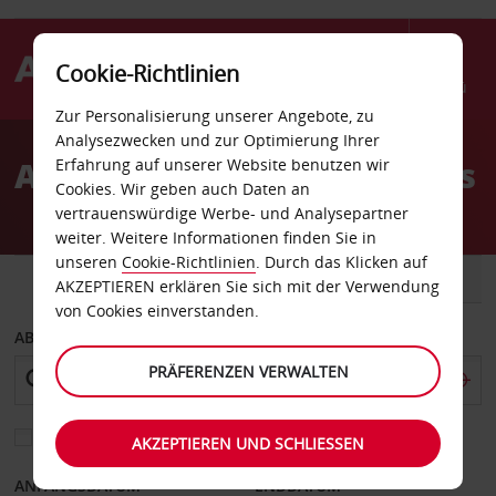
Cookie-Richtlinien
Menü
Zur Personalisierung unserer Angebote, zu
Welcome
Analysezwecken und zur Optimierung Ihrer
to
Autovermietung Kalymnos
Erfahrung auf unserer Website benutzen wir
Avis
Cookies. Wir geben auch Daten an
vertrauenswürdige Werbe- und Analysepartner
weiter. Weitere Informationen finden Sie in
unseren
Cookie-Richtlinien
. Durch das Klicken auf
FAHRZEUG
TRANSPORTER
AKZEPTIEREN erklären Sie sich mit der Verwendung
von Cookies einverstanden.
ABHOLEN VON
PRÄFERENZEN VERWALTEN
Eine andere Rückgabestation auswählen
AKZEPTIEREN UND SCHLIESSEN
ANFANGSDATUM
ENDDATUM