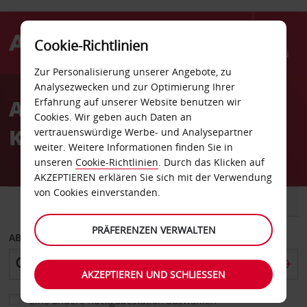
Cookie-Richtlinien
Menü
Zur Personalisierung unserer Angebote, zu
Welcome
Analysezwecken und zur Optimierung Ihrer
to
Autovermietung
Erfahrung auf unserer Website benutzen wir
Avis
Cookies. Wir geben auch Daten an
Karpathos Stadt
vertrauenswürdige Werbe- und Analysepartner
weiter. Weitere Informationen finden Sie in
unseren
Cookie-Richtlinien
. Durch das Klicken auf
AKZEPTIEREN erklären Sie sich mit der Verwendung
von Cookies einverstanden.
FAHRZEUG
TRANSPORTER
PRÄFERENZEN VERWALTEN
ABHOLEN VON
AKZEPTIEREN UND SCHLIESSEN
Eine andere Rückgabestation auswählen