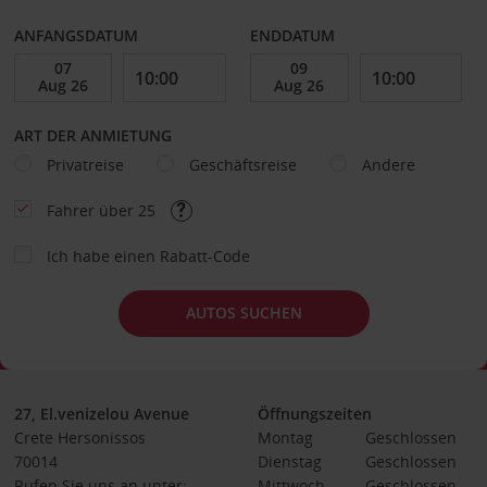
ANFANGSDATUM
ENDDATUM
ART DER ANMIETUNG
Privatreise
Geschäftsreise
Andere
Fahrer über 25
Ich habe einen Rabatt-Code
AUTOS SUCHEN
27, El.venizelou Avenue
Öffnungszeiten
Crete Hersonissos
Montag
Geschlossen
70014
Dienstag
Geschlossen
Rufen Sie uns an unter:
Mittwoch
Geschlossen