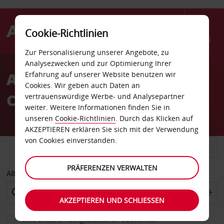
Cookie-Richtlinien
Menü
Zur Personalisierung unserer Angebote, zu
Welcome
Analysezwecken und zur Optimierung Ihrer
to
Autovermietung
Erfahrung auf unserer Website benutzen wir
Avis
Cookies. Wir geben auch Daten an
Chersonissos
vertrauenswürdige Werbe- und Analysepartner
weiter. Weitere Informationen finden Sie in
unseren
Cookie-Richtlinien
. Durch das Klicken auf
AKZEPTIEREN erklären Sie sich mit der Verwendung
von Cookies einverstanden.
FAHRZEUG
TRANSPORTER
PRÄFERENZEN VERWALTEN
ABHOLEN VON
AKZEPTIEREN UND SCHLIESSEN
Eine andere Rückgabestation auswählen