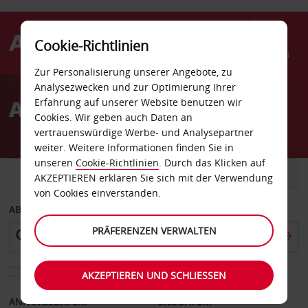
Cookie-Richtlinien
Menü
Zur Personalisierung unserer Angebote, zu
Welcome
Analysezwecken und zur Optimierung Ihrer
to
Autovermietung Patras
Erfahrung auf unserer Website benutzen wir
Avis
Cookies. Wir geben auch Daten an
vertrauenswürdige Werbe- und Analysepartner
weiter. Weitere Informationen finden Sie in
unseren
Cookie-Richtlinien
. Durch das Klicken auf
FAHRZEUG
TRANSPORTER
AKZEPTIEREN erklären Sie sich mit der Verwendung
von Cookies einverstanden.
ABHOLEN VON
PRÄFERENZEN VERWALTEN
Eine andere Rückgabestation auswählen
AKZEPTIEREN UND SCHLIESSEN
ANFANGSDATUM
ENDDATUM