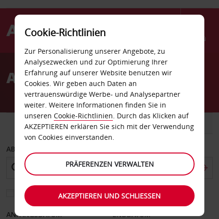
Cookie-Richtlinien
Menü
Zur Personalisierung unserer Angebote, zu
Welcome
Analysezwecken und zur Optimierung Ihrer
to
Autovermietung Lardos
Erfahrung auf unserer Website benutzen wir
Avis
Cookies. Wir geben auch Daten an
vertrauenswürdige Werbe- und Analysepartner
weiter. Weitere Informationen finden Sie in
unseren
Cookie-Richtlinien
. Durch das Klicken auf
FAHRZEUG
TRANSPORTER
AKZEPTIEREN erklären Sie sich mit der Verwendung
von Cookies einverstanden.
ABHOLEN VON
PRÄFERENZEN VERWALTEN
Eine andere Rückgabestation auswählen
AKZEPTIEREN UND SCHLIESSEN
ANFANGSDATUM
ENDDATUM