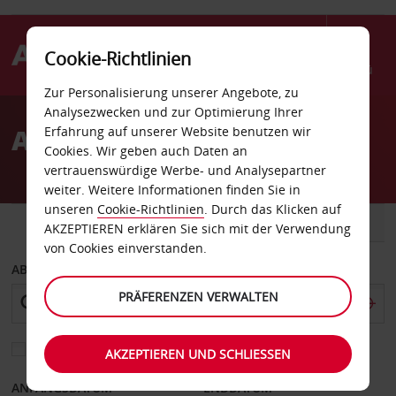
Cookie-Richtlinien
Menü
Zur Personalisierung unserer Angebote, zu
Welcome
Analysezwecken und zur Optimierung Ihrer
to
Autovermietung Kerry
Erfahrung auf unserer Website benutzen wir
Avis
Cookies. Wir geben auch Daten an
vertrauenswürdige Werbe- und Analysepartner
weiter. Weitere Informationen finden Sie in
unseren
Cookie-Richtlinien
. Durch das Klicken auf
FAHRZEUG
TRANSPORTER
AKZEPTIEREN erklären Sie sich mit der Verwendung
von Cookies einverstanden.
ABHOLEN VON
PRÄFERENZEN VERWALTEN
Eine andere Rückgabestation auswählen
AKZEPTIEREN UND SCHLIESSEN
ANFANGSDATUM
ENDDATUM