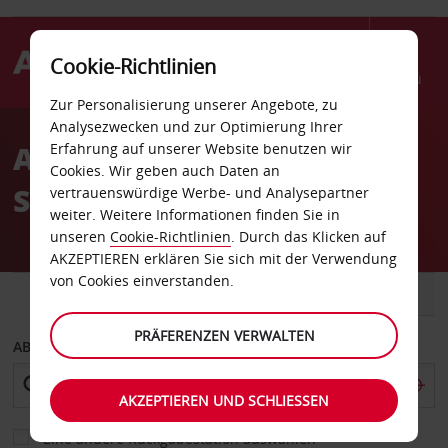
Cookie-Richtlinien
Menü
Zur Personalisierung unserer Angebote, zu
Welcome
Analysezwecken und zur Optimierung Ihrer
to
Autovermietung
Erfahrung auf unserer Website benutzen wir
Avis
Cookies. Wir geben auch Daten an
Saudarkrokur Stadt
vertrauenswürdige Werbe- und Analysepartner
weiter. Weitere Informationen finden Sie in
unseren
Cookie-Richtlinien
. Durch das Klicken auf
AKZEPTIEREN erklären Sie sich mit der Verwendung
von Cookies einverstanden.
FAHRZEUG
TRANSPORTER
PRÄFERENZEN VERWALTEN
ABHOLEN VON
AKZEPTIEREN UND SCHLIESSEN
Eine andere Rückgabestation auswählen