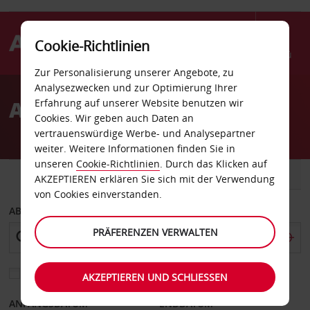
Cookie-Richtlinien
Menü
Zur Personalisierung unserer Angebote, zu
Welcome
Analysezwecken und zur Optimierung Ihrer
to
Autovermietung Caserta
Erfahrung auf unserer Website benutzen wir
Avis
Cookies. Wir geben auch Daten an
vertrauenswürdige Werbe- und Analysepartner
weiter. Weitere Informationen finden Sie in
unseren
Cookie-Richtlinien
. Durch das Klicken auf
FAHRZEUG
TRANSPORTER
AKZEPTIEREN erklären Sie sich mit der Verwendung
von Cookies einverstanden.
ABHOLEN VON
PRÄFERENZEN VERWALTEN
Eine andere Rückgabestation auswählen
AKZEPTIEREN UND SCHLIESSEN
ANFANGSDATUM
ENDDATUM