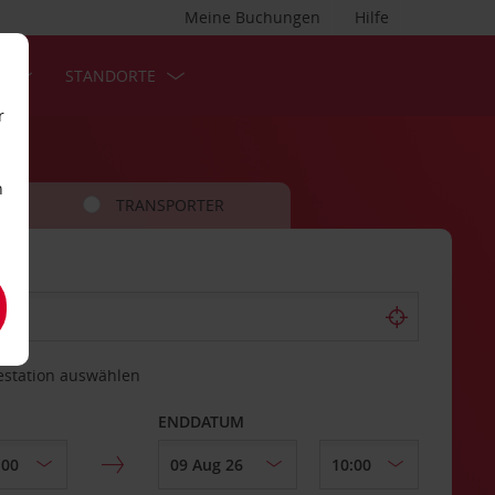
Meine Buchungen
Hilfe
S
STANDORTE
r
n
TRANSPORTER
estation auswählen
ENDDATUM