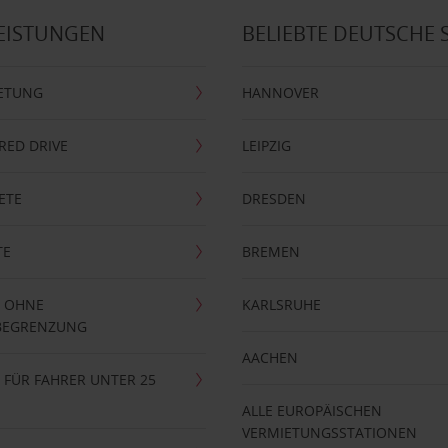
EISTUNGEN
BELIEBTE DEUTSCHE 
ETUNG
HANNOVER
RRED DRIVE
LEIPZIG
ETE
DRESDEN
TE
BREMEN
 OHNE
KARLSRUHE
BEGRENZUNG
AACHEN
FÜR FAHRER UNTER 25
ALLE EUROPÄISCHEN
VERMIETUNGSSTATIONEN