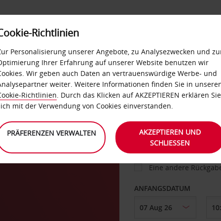
Cookie-Richtlinien
IETWAGEN
SELF-SERVICES
EXTRAS
BUSINES
Zur Personalisierung unserer Angebote, zu Analysezwecken und zu
Optimierung Ihrer Erfahrung auf unserer Website benutzen wir
Cookies. Wir geben auch Daten an vertrauenswürdige Werbe- und
g
Analysepartner weiter. Weitere Informationen finden Sie in unsere
FAHRZEUG
Cookie-Richtlinien
. Durch das Klicken auf AKZEPTIEREN erklären Sie
sich mit der Verwendung von Cookies einverstanden.
la
ABHOLEN VON
AKZEPTIEREN UND
PRÄFERENZEN VERWALTEN
SCHLIESSEN
Eine andere Rückgab
ANFANGSDATUM