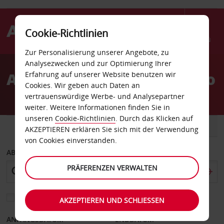
Cookie-Richtlinien
Menü
Zur Personalisierung unserer Angebote, zu
Welcome
Analysezwecken und zur Optimierung Ihrer
to
Autovermietung Colleferro
Erfahrung auf unserer Website benutzen wir
Avis
Cookies. Wir geben auch Daten an
vertrauenswürdige Werbe- und Analysepartner
weiter. Weitere Informationen finden Sie in
unseren
Cookie-Richtlinien
. Durch das Klicken auf
FAHRZEUG
TRANSPORTER
AKZEPTIEREN erklären Sie sich mit der Verwendung
von Cookies einverstanden.
ABHOLEN VON
PRÄFERENZEN VERWALTEN
Eine andere Rückgabestation auswählen
AKZEPTIEREN UND SCHLIESSEN
ANFANGSDATUM
ENDDATUM