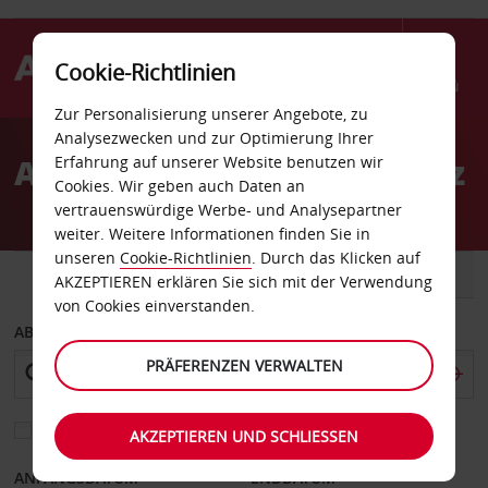
Cookie-Richtlinien
Menü
Zur Personalisierung unserer Angebote, zu
Welcome
Analysezwecken und zur Optimierung Ihrer
to
Autovermietung in Florenz
Erfahrung auf unserer Website benutzen wir
Avis
Cookies. Wir geben auch Daten an
vertrauenswürdige Werbe- und Analysepartner
weiter. Weitere Informationen finden Sie in
unseren
Cookie-Richtlinien
. Durch das Klicken auf
FAHRZEUG
TRANSPORTER
AKZEPTIEREN erklären Sie sich mit der Verwendung
von Cookies einverstanden.
ABHOLEN VON
PRÄFERENZEN VERWALTEN
Eine andere Rückgabestation auswählen
AKZEPTIEREN UND SCHLIESSEN
ANFANGSDATUM
ENDDATUM