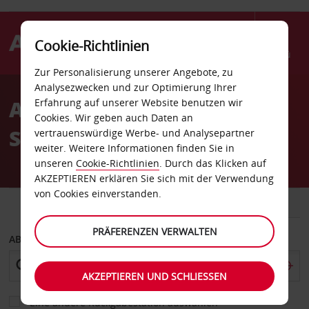
Cookie-Richtlinien
Menü
Zur Personalisierung unserer Angebote, zu
Welcome
Analysezwecken und zur Optimierung Ihrer
to
Autovermietung Lucca
Erfahrung auf unserer Website benutzen wir
Avis
Cookies. Wir geben auch Daten an
Stadt
vertrauenswürdige Werbe- und Analysepartner
weiter. Weitere Informationen finden Sie in
unseren
Cookie-Richtlinien
. Durch das Klicken auf
AKZEPTIEREN erklären Sie sich mit der Verwendung
von Cookies einverstanden.
FAHRZEUG
TRANSPORTER
PRÄFERENZEN VERWALTEN
ABHOLEN VON
AKZEPTIEREN UND SCHLIESSEN
Eine andere Rückgabestation auswählen