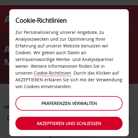
Cookie-Richtlinien
Menü
Zur Personalisierung unserer Angebote, zu
Welcome
Analysezwecken und zur Optimierung Ihrer
to
Autovermietung in
Erfahrung auf unserer Website benutzen wir
Avis
Cookies. Wir geben auch Daten an
Mailand Via Carnia
vertrauenswürdige Werbe- und Analysepartner
weiter. Weitere Informationen finden Sie in
unseren
Cookie-Richtlinien
. Durch das Klicken auf
AKZEPTIEREN erklären Sie sich mit der Verwendung
von Cookies einverstanden.
FAHRZEUG
TRANSPORTER
PRÄFERENZEN VERWALTEN
ABHOLEN VON
AKZEPTIEREN UND SCHLIESSEN
Eine andere Rückgabestation auswählen