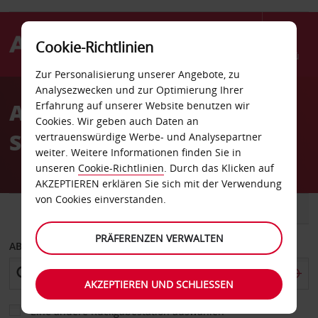
Cookie-Richtlinien
Menü
Zur Personalisierung unserer Angebote, zu
Welcome
Analysezwecken und zur Optimierung Ihrer
to
Autovermietung Potenza
Erfahrung auf unserer Website benutzen wir
Avis
Cookies. Wir geben auch Daten an
Stadt
vertrauenswürdige Werbe- und Analysepartner
weiter. Weitere Informationen finden Sie in
unseren
Cookie-Richtlinien
. Durch das Klicken auf
AKZEPTIEREN erklären Sie sich mit der Verwendung
von Cookies einverstanden.
FAHRZEUG
TRANSPORTER
PRÄFERENZEN VERWALTEN
ABHOLEN VON
AKZEPTIEREN UND SCHLIESSEN
Eine andere Rückgabestation auswählen