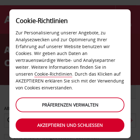
Cookie-Richtlinien
Menü
Zur Personalisierung unserer Angebote, zu
Welcome
Analysezwecken und zur Optimierung Ihrer
to
Autovermietung Reggio
Erfahrung auf unserer Website benutzen wir
Avis
Cookies. Wir geben auch Daten an
Calabria
vertrauenswürdige Werbe- und Analysepartner
weiter. Weitere Informationen finden Sie in
unseren
Cookie-Richtlinien
. Durch das Klicken auf
AKZEPTIEREN erklären Sie sich mit der Verwendung
von Cookies einverstanden.
FAHRZEUG
TRANSPORTER
PRÄFERENZEN VERWALTEN
ABHOLEN VON
AKZEPTIEREN UND SCHLIESSEN
Eine andere Rückgabestation auswählen