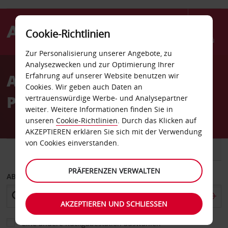
Cookie-Richtlinien
Menü
Zur Personalisierung unserer Angebote, zu
Welcome
Analysezwecken und zur Optimierung Ihrer
to
Autovermietung Rom San
Erfahrung auf unserer Website benutzen wir
Avis
Cookies. Wir geben auch Daten an
Pietro
vertrauenswürdige Werbe- und Analysepartner
weiter. Weitere Informationen finden Sie in
unseren
Cookie-Richtlinien
. Durch das Klicken auf
AKZEPTIEREN erklären Sie sich mit der Verwendung
von Cookies einverstanden.
FAHRZEUG
TRANSPORTER
PRÄFERENZEN VERWALTEN
ABHOLEN VON
AKZEPTIEREN UND SCHLIESSEN
Eine andere Rückgabestation auswählen