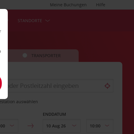
Meine Buchungen
Hilfe
S
STANDORTE
r
n
TRANSPORTER
estation auswählen
ENDDATUM