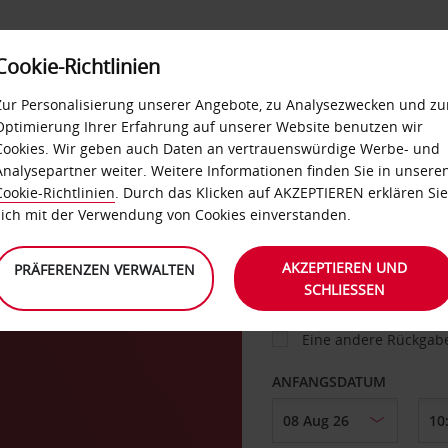
Cookie-Richtlinien
IETWAGEN
SELF-SERVICES
EXTRAS
BUSINES
Zur Personalisierung unserer Angebote, zu Analysezwecken und zu
Optimierung Ihrer Erfahrung auf unserer Website benutzen wir
Cookies. Wir geben auch Daten an vertrauenswürdige Werbe- und
g
Analysepartner weiter. Weitere Informationen finden Sie in unsere
FAHRZEUG
Cookie-Richtlinien
. Durch das Klicken auf AKZEPTIEREN erklären Sie
sich mit der Verwendung von Cookies einverstanden.
ABHOLEN VON
AKZEPTIEREN UND
PRÄFERENZEN VERWALTEN
SCHLIESSEN
Eine andere Rückgab
ANFANGSDATUM