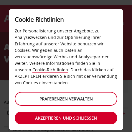
Cookie-Richtlinien
Menü
Zur Personalisierung unserer Angebote, zu
Welcome
Analysezwecken und zur Optimierung Ihrer
to
Autovermietung Savona
Erfahrung auf unserer Website benutzen wir
Avis
Cookies. Wir geben auch Daten an
Via Stalingrado
vertrauenswürdige Werbe- und Analysepartner
weiter. Weitere Informationen finden Sie in
unseren
Cookie-Richtlinien
. Durch das Klicken auf
AKZEPTIEREN erklären Sie sich mit der Verwendung
von Cookies einverstanden.
FAHRZEUG
TRANSPORTER
PRÄFERENZEN VERWALTEN
ABHOLEN VON
AKZEPTIEREN UND SCHLIESSEN
Eine andere Rückgabestation auswählen