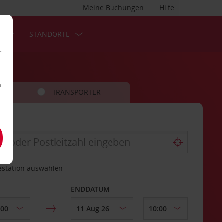
Meine Buchungen
Hilfe
S
STANDORTE
r
n
TRANSPORTER
estation auswählen
ENDDATUM