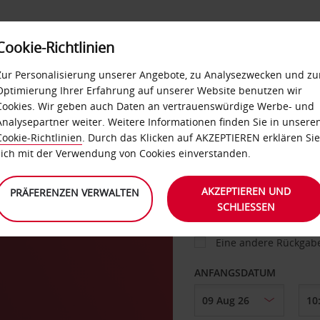
Cookie-Richtlinien
IETWAGEN
SELF-SERVICES
EXTRAS
BUSINES
Zur Personalisierung unserer Angebote, zu Analysezwecken und zu
Optimierung Ihrer Erfahrung auf unserer Website benutzen wir
Cookies. Wir geben auch Daten an vertrauenswürdige Werbe- und
g
Analysepartner weiter. Weitere Informationen finden Sie in unsere
FAHRZEUG
Cookie-Richtlinien
. Durch das Klicken auf AKZEPTIEREN erklären Sie
sich mit der Verwendung von Cookies einverstanden.
ABHOLEN VON
AKZEPTIEREN UND
PRÄFERENZEN VERWALTEN
SCHLIESSEN
Eine andere Rückgab
ANFANGSDATUM