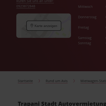
Rufen Sie uns an unter:
0923872848
Mittwoch
Donnerstag
Karte anzeigen
Freitag
Samstag
Sonntag
Startseite
Rund um Avis
Mietwagen-Stat
Trapani Stadt Autovermietung