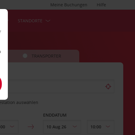
Meine Buchungen
Hilfe
S
STANDORTE
r
n
TRANSPORTER
estation auswählen
ENDDATUM