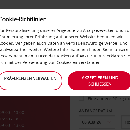
Cookie-Richtlinien
IETWAGEN
SELF-SERVICES
EXTRAS
BUSINES
Zur Personalisierung unserer Angebote, zu Analysezwecken und zu
Optimierung Ihrer Erfahrung auf unserer Website benutzen wir
Cookies. Wir geben auch Daten an vertrauenswürdige Werbe- und
g
Analysepartner weiter. Weitere Informationen finden Sie in unsere
FAHRZEUG
Cookie-Richtlinien
. Durch das Klicken auf AKZEPTIEREN erklären Sie
sich mit der Verwendung von Cookies einverstanden.
ABHOLEN VON
AKZEPTIEREN UND
PRÄFERENZEN VERWALTEN
SCHLIESSEN
Eine andere Rückgab
ANFANGSDATUM
09:00 - 13:00
15:30 - 18:30
09:00 - 13:00