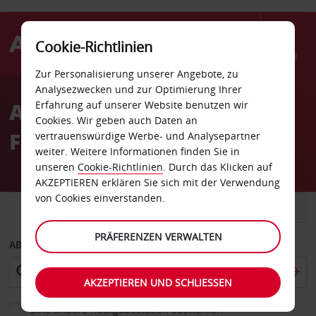
Cookie-Richtlinien
Menü
Zur Personalisierung unserer Angebote, zu
Welcome
Analysezwecken und zur Optimierung Ihrer
to
Autovermietung Zagreb
Erfahrung auf unserer Website benutzen wir
Avis
Cookies. Wir geben auch Daten an
Flughafen
vertrauenswürdige Werbe- und Analysepartner
weiter. Weitere Informationen finden Sie in
unseren
Cookie-Richtlinien
. Durch das Klicken auf
AKZEPTIEREN erklären Sie sich mit der Verwendung
von Cookies einverstanden.
FAHRZEUG
TRANSPORTER
PRÄFERENZEN VERWALTEN
ABHOLEN VON
AKZEPTIEREN UND SCHLIESSEN
Eine andere Rückgabestation auswählen