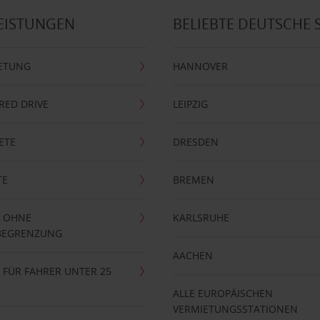
EISTUNGEN
BELIEBTE DEUTSCHE 
ETUNG
HANNOVER
RRED DRIVE
LEIPZIG
ETE
DRESDEN
TE
BREMEN
 OHNE
KARLSRUHE
BEGRENZUNG
AACHEN
FÜR FAHRER UNTER 25
ALLE EUROPÄISCHEN
VERMIETUNGSSTATIONEN