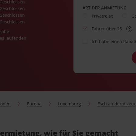
Geschlossen
ART DER ANMIETUNG
Geschlossen
Geschlossen
Privatreise
Ge
Geschlossen
Fahrer über 25
gabe.
es laufenden
Ich habe einen Rabat
ionen
Europa
Luxemburg
Esch an der Alzett
vermietung, wie für Sie gemacht