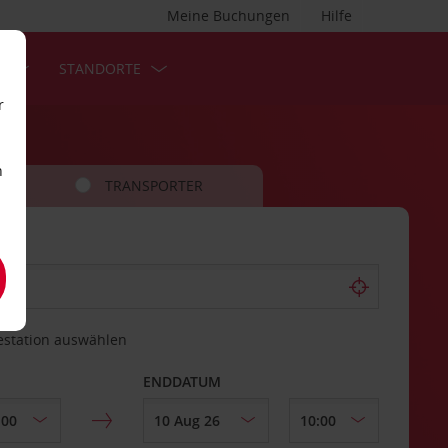
Meine Buchungen
Hilfe
S
STANDORTE
r
n
TRANSPORTER
estation auswählen
ENDDATUM