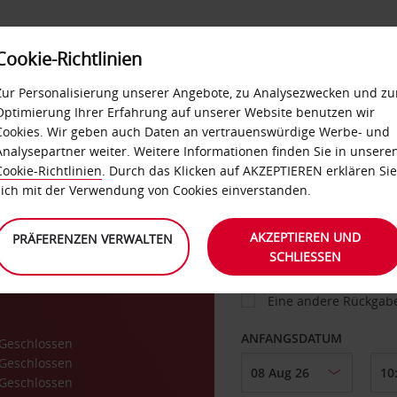
Cookie-Richtlinien
IETWAGEN
SELF-SERVICES
EXTRAS
BUSINES
Zur Personalisierung unserer Angebote, zu Analysezwecken und zu
Optimierung Ihrer Erfahrung auf unserer Website benutzen wir
Cookies. Wir geben auch Daten an vertrauenswürdige Werbe- und
g
Analysepartner weiter. Weitere Informationen finden Sie in unsere
FAHRZEUG
Cookie-Richtlinien
. Durch das Klicken auf AKZEPTIEREN erklären Sie
sich mit der Verwendung von Cookies einverstanden.
ette
ABHOLEN VON
AKZEPTIEREN UND
PRÄFERENZEN VERWALTEN
SCHLIESSEN
Eine andere Rückgab
ANFANGSDATUM
Geschlossen
Geschlossen
Geschlossen