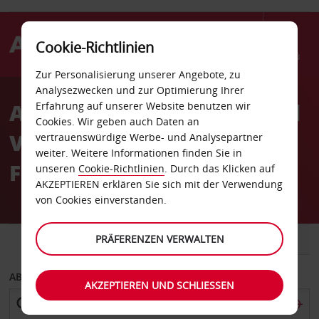
Cookie-Richtlinien
Menü
Zur Personalisierung unserer Angebote, zu
Welcome
Analysezwecken und zur Optimierung Ihrer
to
Autovermietung Aalesund
Erfahrung auf unserer Website benutzen wir
Avis
Cookies. Wir geben auch Daten an
Vigra International
vertrauenswürdige Werbe- und Analysepartner
weiter. Weitere Informationen finden Sie in
Flughafen
unseren
Cookie-Richtlinien
. Durch das Klicken auf
AKZEPTIEREN erklären Sie sich mit der Verwendung
von Cookies einverstanden.
FAHRZEUG
PRÄFERENZEN VERWALTEN
TRANSPORTER
ABHOLEN VON
AKZEPTIEREN UND SCHLIESSEN