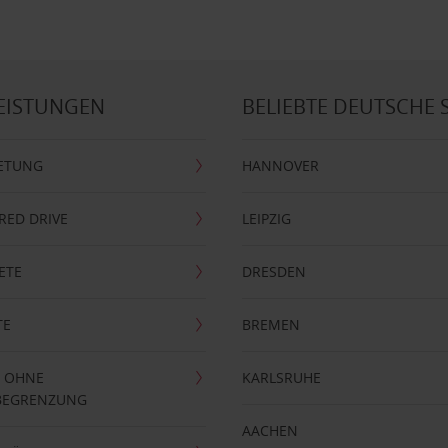
EISTUNGEN
BELIEBTE DEUTSCHE 
ETUNG
HANNOVER
RRED DRIVE
LEIPZIG
ETE
DRESDEN
TE
BREMEN
 OHNE
KARLSRUHE
BEGRENZUNG
AACHEN