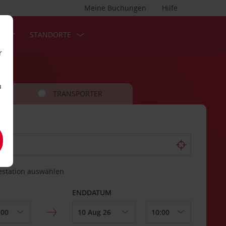
Meine Buchungen
Hilfe
S
STANDORTE
r
n
TRANSPORTER
estation auswählen
ENDDATUM