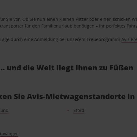
ür Sie vor. Ob Sie nun einen kleinen Flitzer oder einen schicken Wa
ransporter für den Familienurlaub benötigen – Ihr perfektes Fahrz
se Tage durch eine Anmeldung bei unserem Treueprogramm
Avis Pr
… und die Welt liegt Ihnen zu Füßen
ken Sie Avis-Mietwagenstandorte in
sund
Stord
Stavanger