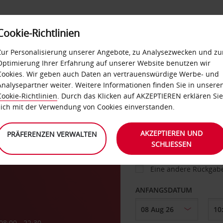
Cookie-Richtlinien
IETWAGEN
SELF-SERVICES
EXTRAS
BUSINES
Zur Personalisierung unserer Angebote, zu Analysezwecken und zu
Optimierung Ihrer Erfahrung auf unserer Website benutzen wir
Cookies. Wir geben auch Daten an vertrauenswürdige Werbe- und
g
Analysepartner weiter. Weitere Informationen finden Sie in unsere
FAHRZEUG
Cookie-Richtlinien
. Durch das Klicken auf AKZEPTIEREN erklären Sie
sich mit der Verwendung von Cookies einverstanden.
ABHOLEN VON
AKZEPTIEREN UND
PRÄFERENZEN VERWALTEN
SCHLIESSEN
Eine andere Rückgab
ANFANGSDATUM
08:00 - 22:30