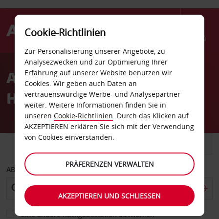
Cookie-Richtlinien
Menü
Zur Personalisierung unserer Angebote, zu
Welcome
Analysezwecken und zur Optimierung Ihrer
to
Autovermietung
Erfahrung auf unserer Website benutzen wir
Avis
Cookies. Wir geben auch Daten an
Honningsvaag
vertrauenswürdige Werbe- und Analysepartner
weiter. Weitere Informationen finden Sie in
unseren
Cookie-Richtlinien
. Durch das Klicken auf
AKZEPTIEREN erklären Sie sich mit der Verwendung
von Cookies einverstanden.
FAHRZEUG
TRANSPORTER
PRÄFERENZEN VERWALTEN
ABHOLEN VON
AKZEPTIEREN UND SCHLIESSEN
Eine andere Rückgabestation auswählen