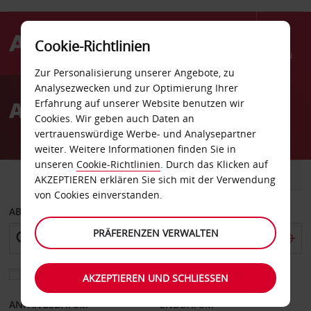
Cookie-Richtlinien
Menü
Zur Personalisierung unserer Angebote, zu
Welcome
Analysezwecken und zur Optimierung Ihrer
to
Autovermietung Leknes
Erfahrung auf unserer Website benutzen wir
Avis
Cookies. Wir geben auch Daten an
vertrauenswürdige Werbe- und Analysepartner
weiter. Weitere Informationen finden Sie in
unseren
Cookie-Richtlinien
. Durch das Klicken auf
FAHRZEUG
TRANSPORTER
AKZEPTIEREN erklären Sie sich mit der Verwendung
von Cookies einverstanden.
ABHOLEN VON
PRÄFERENZEN VERWALTEN
Eine andere Rückgabestation auswählen
AKZEPTIEREN UND SCHLIESSEN
ANFANGSDATUM
ENDDATUM