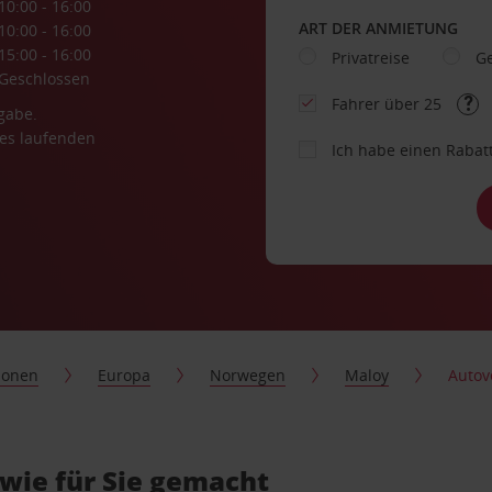
10:00 - 16:00
ART DER ANMIETUNG
10:00 - 16:00
15:00 - 16:00
Privatreise
Ge
Geschlossen
Fahrer über 25
gabe.
es laufenden
Ich habe einen Rabat
ionen
Europa
Norwegen
Maloy
Autov
wie für Sie gemacht