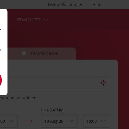
Meine Buchungen
Hilfe
S
STANDORTE
r
n
TRANSPORTER
estation auswählen
ENDDATUM