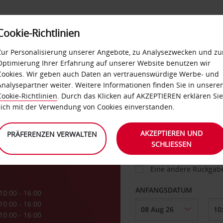
Cookie-Richtlinien
IETWAGEN
SELF-SERVICES
EXTRAS
BUSINES
Zur Personalisierung unserer Angebote, zu Analysezwecken und zu
Optimierung Ihrer Erfahrung auf unserer Website benutzen wir
Cookies. Wir geben auch Daten an vertrauenswürdige Werbe- und
g
Analysepartner weiter. Weitere Informationen finden Sie in unsere
FAHRZEUG
Cookie-Richtlinien
. Durch das Klicken auf AKZEPTIEREN erklären Sie
sich mit der Verwendung von Cookies einverstanden.
ABHOLEN VON
AKZEPTIEREN UND
PRÄFERENZEN VERWALTEN
SCHLIESSEN
Eine andere Rückgab
ANFANGSDATUM
10:00 - 16:00
10:00 - 16:00
10:00 - 16:00