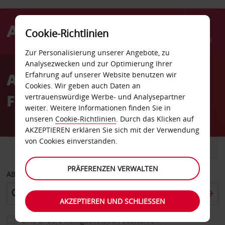
Cookie-Richtlinien
Menü
Zur Personalisierung unserer Angebote, zu
Welcome
Analysezwecken und zur Optimierung Ihrer
to
Autovermietung Mosjoen
Erfahrung auf unserer Website benutzen wir
Avis
Cookies. Wir geben auch Daten an
Flughafen
vertrauenswürdige Werbe- und Analysepartner
weiter. Weitere Informationen finden Sie in
unseren
Cookie-Richtlinien
. Durch das Klicken auf
AKZEPTIEREN erklären Sie sich mit der Verwendung
von Cookies einverstanden.
FAHRZEUG
TRANSPORTER
PRÄFERENZEN VERWALTEN
ABHOLEN VON
AKZEPTIEREN UND SCHLIESSEN
Eine andere Rückgabestation auswählen