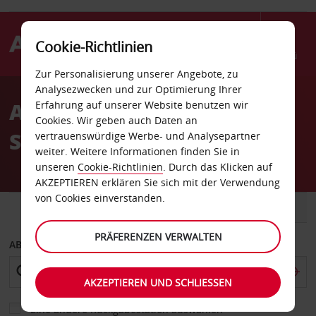
Cookie-Richtlinien
Menü
Zur Personalisierung unserer Angebote, zu
Welcome
Analysezwecken und zur Optimierung Ihrer
to
Autovermietung Odda
Erfahrung auf unserer Website benutzen wir
Avis
Cookies. Wir geben auch Daten an
Stadt
vertrauenswürdige Werbe- und Analysepartner
weiter. Weitere Informationen finden Sie in
unseren
Cookie-Richtlinien
. Durch das Klicken auf
AKZEPTIEREN erklären Sie sich mit der Verwendung
von Cookies einverstanden.
FAHRZEUG
TRANSPORTER
PRÄFERENZEN VERWALTEN
ABHOLEN VON
AKZEPTIEREN UND SCHLIESSEN
Eine andere Rückgabestation auswählen