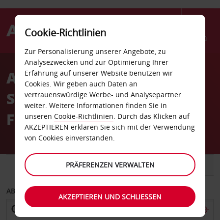
Cookie-Richtlinien
Menü
Zur Personalisierung unserer Angebote, zu
Welcome
Analysezwecken und zur Optimierung Ihrer
to
Autovermietung
Erfahrung auf unserer Website benutzen wir
Avis
Cookies. Wir geben auch Daten an
Stokmarknes Skagen
vertrauenswürdige Werbe- und Analysepartner
weiter. Weitere Informationen finden Sie in
Flughafen
unseren
Cookie-Richtlinien
. Durch das Klicken auf
AKZEPTIEREN erklären Sie sich mit der Verwendung
von Cookies einverstanden.
FAHRZEUG
PRÄFERENZEN VERWALTEN
TRANSPORTER
ABHOLEN VON
AKZEPTIEREN UND SCHLIESSEN