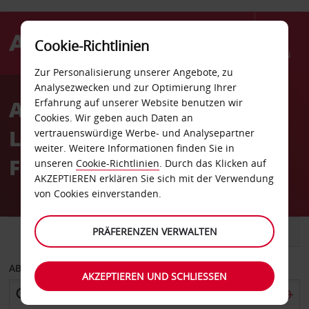
Cookie-Richtlinien
Menü
Zur Personalisierung unserer Angebote, zu
Welcome
Analysezwecken und zur Optimierung Ihrer
to
Autovermietung Lodz
Erfahrung auf unserer Website benutzen wir
Avis
Cookies. Wir geben auch Daten an
Lublinek Internationaler
vertrauenswürdige Werbe- und Analysepartner
weiter. Weitere Informationen finden Sie in
Flughafen
unseren
Cookie-Richtlinien
. Durch das Klicken auf
AKZEPTIEREN erklären Sie sich mit der Verwendung
von Cookies einverstanden.
FAHRZEUG
PRÄFERENZEN VERWALTEN
TRANSPORTER
ABHOLEN VON
AKZEPTIEREN UND SCHLIESSEN